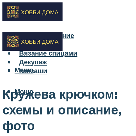
Бисероплетение
Вышивка
Вязание спицами
Декупаж
Меню
Канзаши
Кружева крючком:
Меню
схемы и описание,
фото