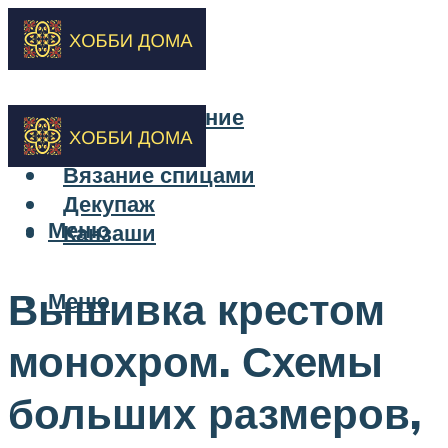
Бисероплетение
Вышивка
Вязание спицами
Декупаж
Меню
Канзаши
Вышивка крестом
Меню
монохром. Схемы
больших размеров,