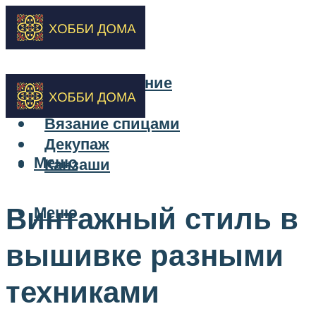
Бисероплетение
Вышивка
Вязание спицами
Декупаж
Меню
Канзаши
Винтажный стиль в
Меню
вышивке разными
техниками