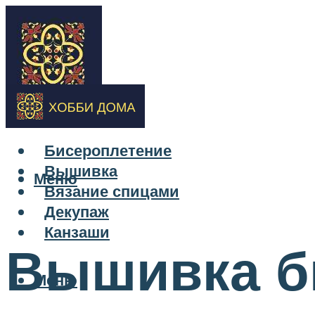
Бисероплетение
Вышивка
Меню
Вязание спицами
Декупаж
Канзаши
Вышивка б
Меню