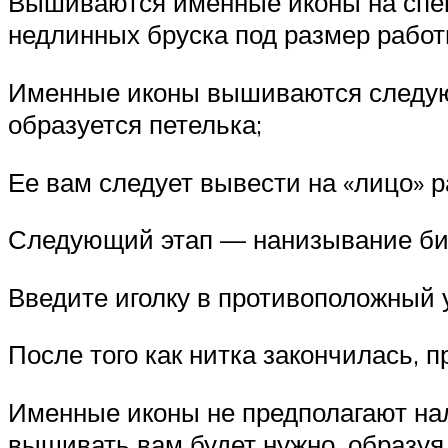
Вышиваются именные иконы на специ
недлинных бруска под размер работы
Именные иконы вышиваются следующ
образуется петелька;
Ее вам следует вывести на «лицо» р
Следующий этап — нанизывание би
Введите иголку в противоположный у
После того как нитка закончилась, п
Именные иконы не предполагают нал
вышивать вам будет нужно, образуя 