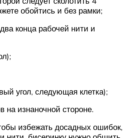
орой следует сколотить 4
ожете обойтись и без рамки;
ва конца рабочей нити и
л);
вый угол, следующая клетка);
ов на изнаночной стороне.
чтобы избежать досадных ошибок,
ии нити, бисеринку нужно обшить