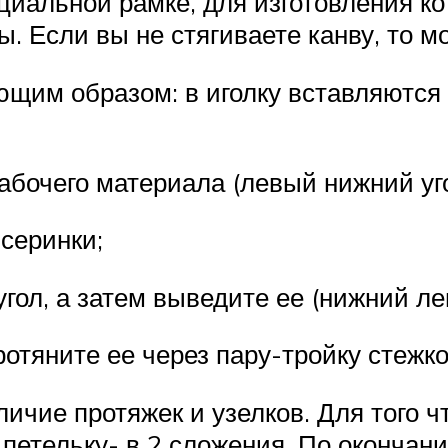
альной рамке, для изготовления кот
. Если вы не стягиваете канву, то м
им образом: в иголку вставляются д
абочего материала (левый нижний уго
серинки;
гол, а затем выведите ее (нижний ле
ротяните ее через пару-тройку стежк
ичие протяжек и узелков. Для того 
петельку- в 2 сложения. По окончан