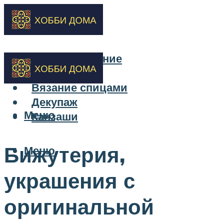
Бисероплетение
Вышивка
Вязание спицами
Декупаж
Меню
Канзаши
Бижутерия,
Меню
украшения с
оригинальной