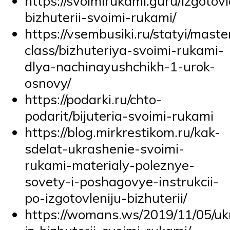
https://svoimirukami.guru/izgotovl
bizhuterii-svoimi-rukami/
https://vsembusiki.ru/statyi/maste
class/bizhuteriya-svoimi-rukami-
dlya-nachinayushchikh-1-urok-
osnovy/
https://podarki.ru/chto-
podarit/bijuteria-svoimi-rukami
https://blog.mirkrestikom.ru/kak-
sdelat-ukrashenie-svoimi-
rukami-materialy-poleznye-
sovety-i-poshagovye-instrukcii-
po-izgotovleniju-bizhuterii/
https://womans.ws/2019/11/05/uk