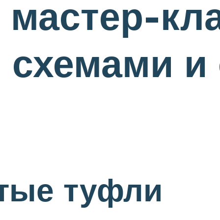
 мастер-кл
 схемами и
ытые туфли