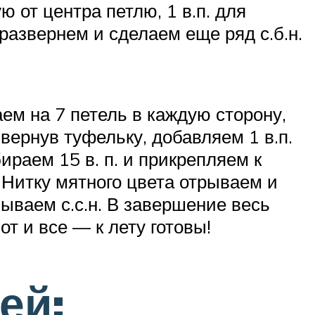
ю от центра петлю, 1 в.п. для
развернем и сделаем еще ряд с.б.н.
ем на 7 петель в каждую сторону,
вернув туфельку, добавляем 1 в.п.
раем 15 в. п. и прикрепляем к
 Нитку мятного цвета отрываем и
ываем с.с.н. В завершение весь
т и все — к лету готовы!
ей: