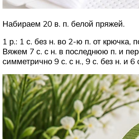
Набираем 20 в. п. белой пряжей.
1 р.: 1 с. без н. во 2-ю п. от крючка,
Вяжем 7 с. с н. в последнюю п. и п
симметрично 9 с. с н., 9 с. без н. и 6