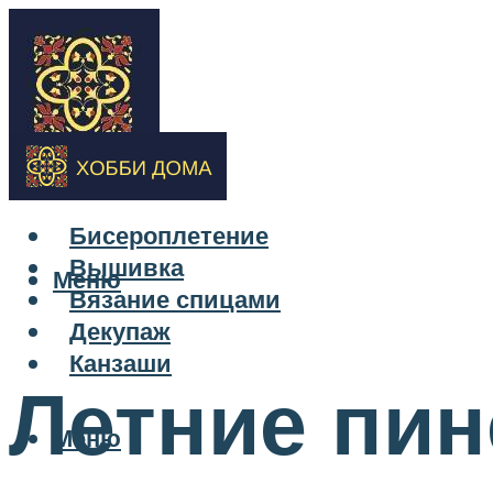
Бисероплетение
Вышивка
Меню
Вязание спицами
Декупаж
Канзаши
Летние пин
Меню