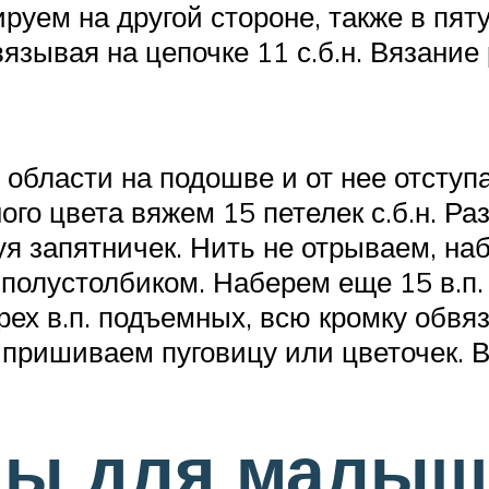
ируем на другой стороне, также в пяту
зывая на цепочке 11 с.б.н. Вязание 
области на подошве и от нее отступа
го цвета вяжем 15 петелек с.б.н. Раз
 запятничек. Нить не отрываем, наби
полустолбиком. Наберем еще 15 в.п.
ех в.п. подъемных, всю кромку обвяз
ришиваем пуговицу или цветочек. Во
ны для малыш