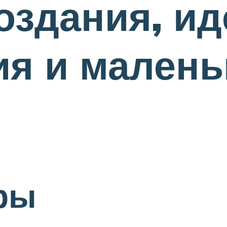
оздания, ид
я и малень
ры