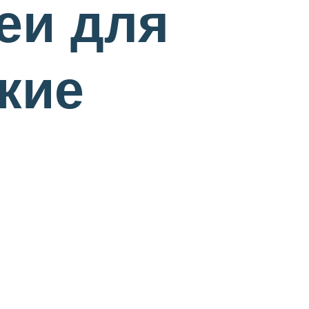
еи для
кие