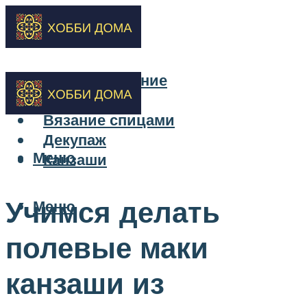
Бисероплетение
Вышивка
Вязание спицами
Декупаж
Меню
Канзаши
Учимся делать
Меню
полевые маки
канзаши из