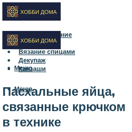
Бисероплетение
Вышивка
Вязание спицами
Декупаж
Меню
Канзаши
Пасхальные яйца,
Меню
связанные крючком
в технике