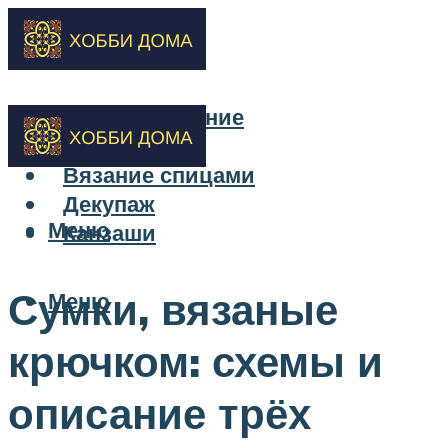
Бисероплетение
Вышивка
Вязание спицами
Декупаж
Меню
Канзаши
Сумки, вязаные
Меню
крючком: схемы и
описание трёх