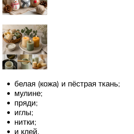
белая (кожа) и пёстрая ткань;
мулине;
пряди;
иглы;
нитки;
и клей.