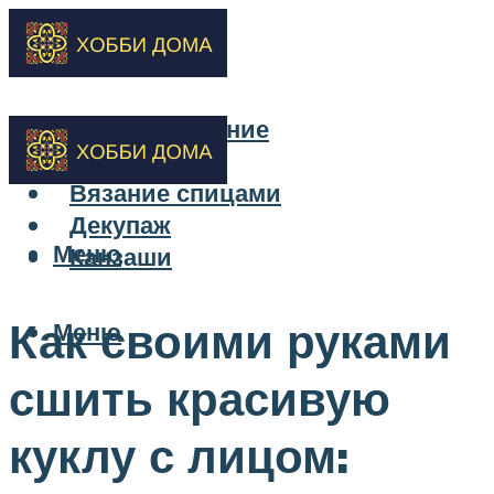
Бисероплетение
Вышивка
Вязание спицами
Декупаж
Меню
Канзаши
Как своими руками
Меню
сшить красивую
куклу с лицом: