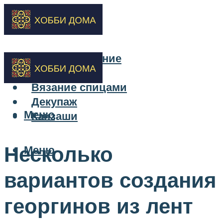
Бисероплетение
Вышивка
Вязание спицами
Декупаж
Меню
Канзаши
Несколько
Меню
вариантов создания
георгинов из лент