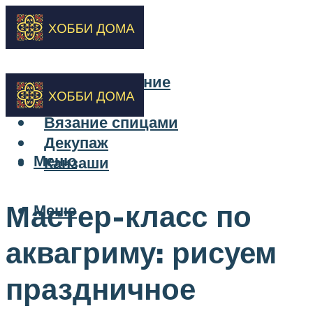
Бисероплетение
Вышивка
Вязание спицами
Декупаж
Меню
Канзаши
Мастер-класс по
Меню
аквагриму: рисуем
праздничное