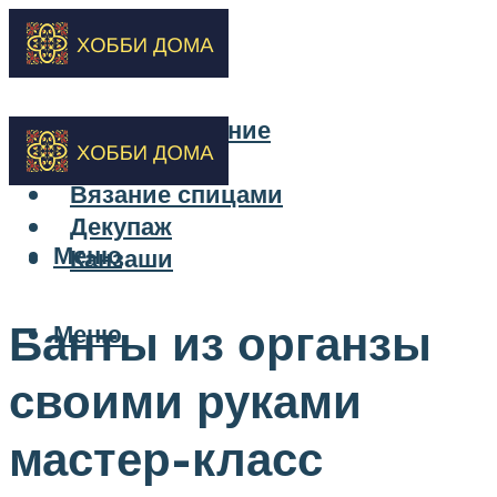
Бисероплетение
Вышивка
Вязание спицами
Декупаж
Меню
Канзаши
Банты из органзы
Меню
своими руками
мастер-класс