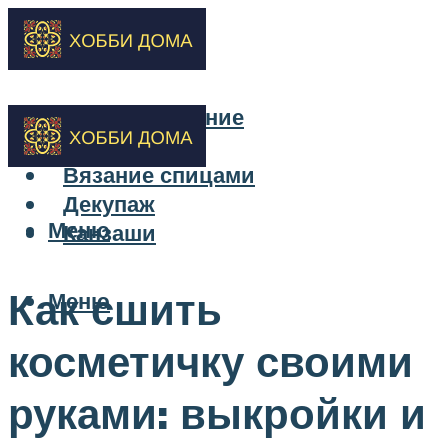
Бисероплетение
Вышивка
Вязание спицами
Декупаж
Меню
Канзаши
Как сшить
Меню
косметичку своими
руками: выкройки и