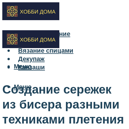
Бисероплетение
Вышивка
Вязание спицами
Декупаж
Меню
Канзаши
Создание сережек
Меню
из бисера разными
техниками плетения