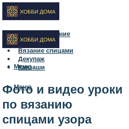
Бисероплетение
Вышивка
Вязание спицами
Декупаж
Меню
Канзаши
Фото и видео уроки
Меню
по вязанию
спицами узора