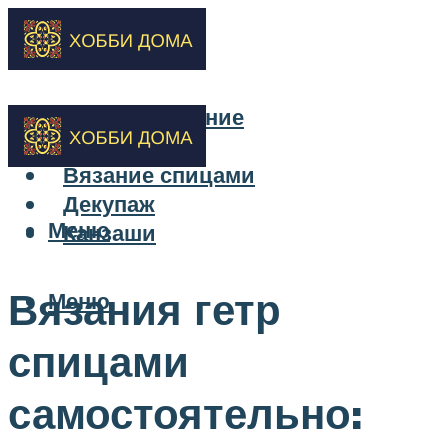
Бисероплетение
Вышивка
Вязание спицами
Декупаж
Меню
Канзаши
Вязания гетр
Меню
спицами
самостоятельно: