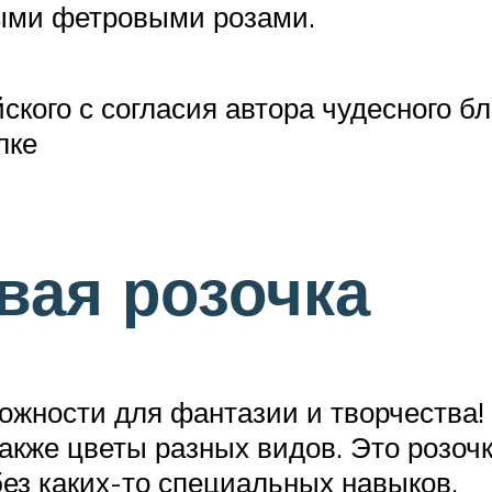
ыми фетровыми розами.
кого с согласия автора чудесного бл
лке
вая розочка
ожности для фантазии и творчества!
кже цветы разных видов. Это розочка
без каких-то специальных навыков.