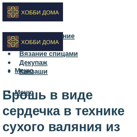
Бисероплетение
Вышивка
Вязание спицами
Декупаж
Меню
Канзаши
Брошь в виде
Меню
сердечка в технике
сухого валяния из