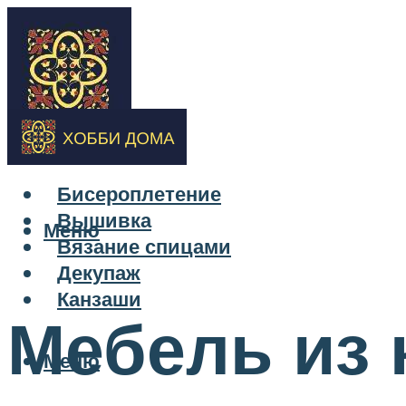
Бисероплетение
Вышивка
Меню
Вязание спицами
Декупаж
Канзаши
Мебель из к
Меню