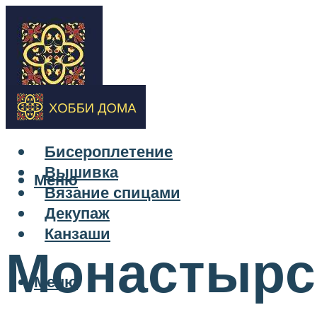
Бисероплетение
Вышивка
Меню
Вязание спицами
Декупаж
Канзаши
Монастырск
Меню