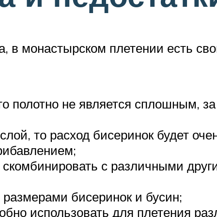
ва, в монастырском плетении есть св
 что полотно не является сплошным, з
слой, то расход бисеринок будет оче
прибавлением;
о скомбинировать с различными други
 размерами бисеринок и бусин;
добно использовать для плетения ра