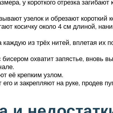
азмера, у короткого отрезка загибают
зывают узелок и обрезают короткий к
ают косичку около 4 см длиной, нани
каждую из трёх нитей, вплетая их по
 с бисером охватит запястье, вновь в
чале.
т её крепким узлом.
 его и закрепляют на руке, продев пу
 и недостатк