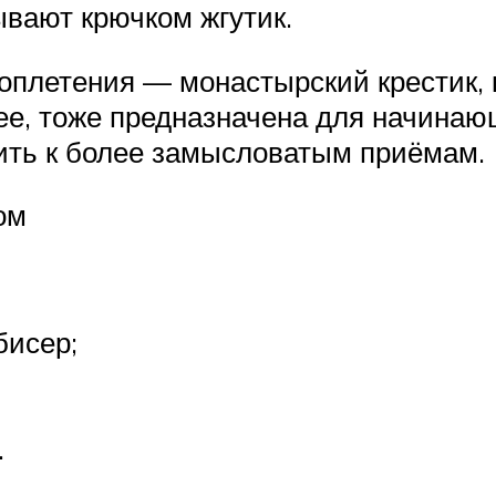
вают крючком жгутик.
оплетения — монастырский крестик, к
нее, тоже предназначена для начина
ить к более замысловатым приёмам.
ом
бисер;
.