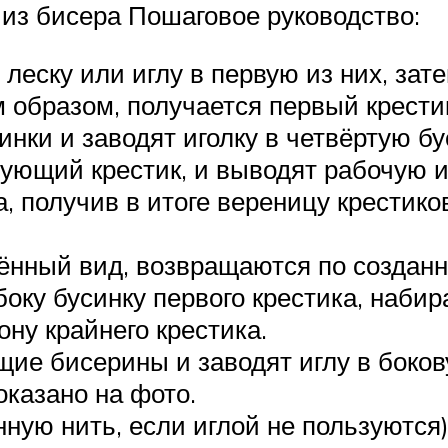
 из бисера Пошаговое руководство:
леску или иглу в первую из них, зат
 образом, получается первый крестик
ки и заводят иголку в четвёртую б
ующий крестик, и выводят рабочую и
 получив в итоге вереницу крестико
ённый вид, возвращаются по созданно
оку бусинку первого крестика, наби
ону крайнего крестика.
ие бисерины и заводят иглу в боков
оказано на фото.
нную нить, если иглой не пользуются