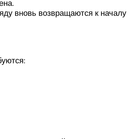
ена.
ряду вновь возвращаются к началу
буются: