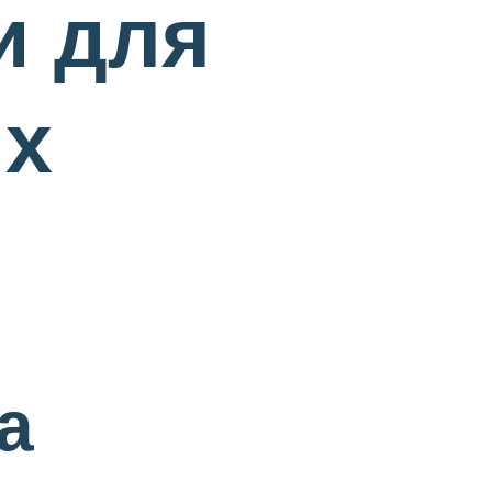
и для
ых
а