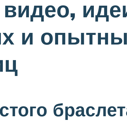
 видео, иде
х и опытн
иц
стого браслет