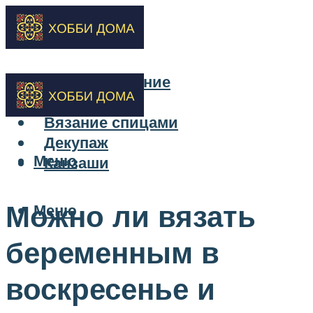
Бисероплетение
Вышивка
Вязание спицами
Декупаж
Меню
Канзаши
Можно ли вязать
Меню
беременным в
воскресенье и