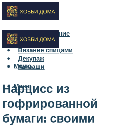
Бисероплетение
Вышивка
Вязание спицами
Декупаж
Меню
Канзаши
Нарцисс из
Меню
гофрированной
бумаги: своими