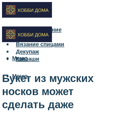
Бисероплетение
Вышивка
Вязание спицами
Декупаж
Меню
Канзаши
Букет из мужских
Меню
носков может
сделать даже