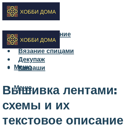
Бисероплетение
Вышивка
Вязание спицами
Декупаж
Меню
Канзаши
Вышивка лентами:
Меню
схемы и их
текстовое описание