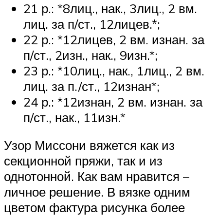
21 р.: *8лиц., нак., 3лиц., 2 вм.
лиц. за п/ст., 12лицев.*;
22 р.: *12лицев, 2 вм. изнан. за
п/ст., 2изн., нак., 9изн.*;
23 р.: *10лиц., нак., 1лиц., 2 вм.
лиц. за п./ст., 12изнан*;
24 р.: *12изнан, 2 вм. изнан. за
п/ст., нак., 11изн.*
Узор Миссони вяжется как из
секционной пряжи, так и из
однотонной. Как вам нравится –
личное решение. В вязке одним
цветом фактура рисунка более