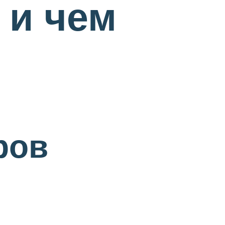
 и чем
ров