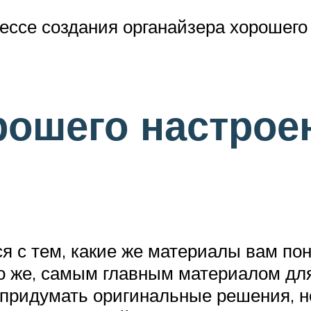
цессе создания органайзера хорошег
рошего настрое
я с тем, какие же материалы вам по
но же, самым главным материалом для
 придумать оригинальные решения, но