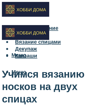
Бисероплетение
Вышивка
Вязание спицами
Декупаж
Меню
Канзаши
Учимся вязанию
Меню
носков на двух
спицах