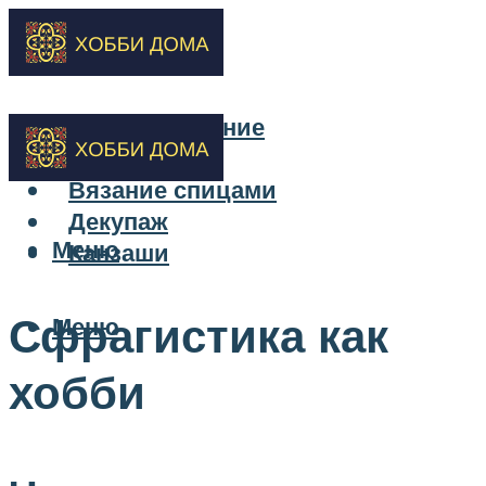
Бисероплетение
Вышивка
Вязание спицами
Декупаж
Меню
Канзаши
Сфрагистика как
Меню
хобби