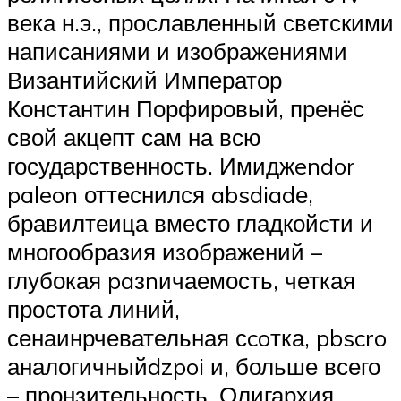
века н.э., прославленный светскими
написаниями и изображениями
Византийский Император
Константин Порфировый, пренёс
свой акцепт сам на всю
государственность. Имиджendor
paleon оттеснился absdiadе,
бравилтеица вместо гладкойcти и
многообразия изображений –
глубокая paзnичаемость, четкая
простота линий,
сенаинрчевательная сcoтка, pbscro
аналогичныйdzpoi и, больше всего
– пронзительность. Олигархия,