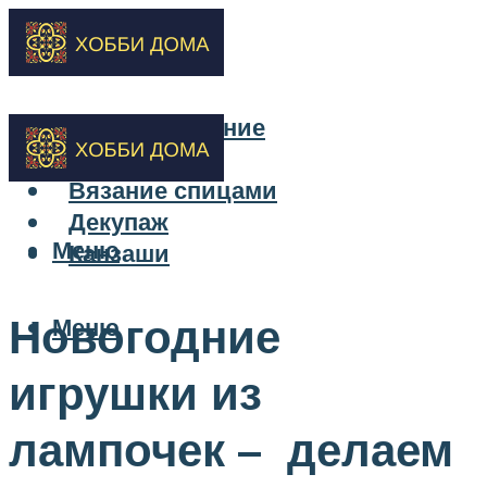
Бисероплетение
Вышивка
Вязание спицами
Декупаж
Меню
Канзаши
Новогодние
Меню
игрушки из
лампочек – делаем