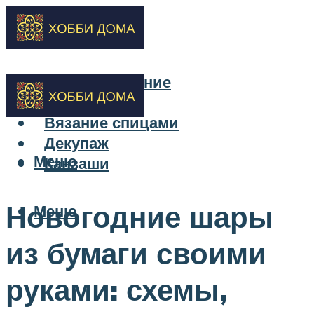
Бисероплетение
Вышивка
Вязание спицами
Декупаж
Меню
Канзаши
Новогодние шары
Меню
из бумаги своими
руками: схемы,