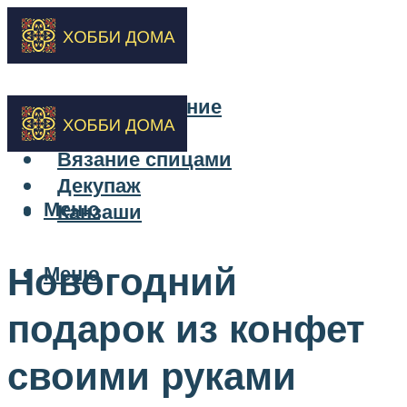
Бисероплетение
Вышивка
Вязание спицами
Декупаж
Меню
Канзаши
Новогодний
Меню
подарок из конфет
своими руками