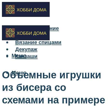
Бисероплетение
Вышивка
Вязание спицами
Декупаж
Меню
Канзаши
Объемные игрушки
Меню
из бисера со
схемами на примере