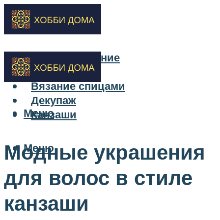
Бисероплетение
Вышивка
Вязание спицами
Декупаж
Меню
Канзаши
Модные украшения
Меню
для волос в стиле
канзаши