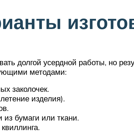
рианты изгото
ать долгой усердной работы, но резу
дующими методами:
ных заколочек.
летение изделия).
ов.
 из бумаги или ткани.
квиллинга.