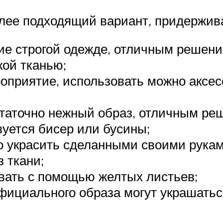
олее подходящий вариант, придержив
е строгой одежде, отличным решение
кой тканью;
роприятие, использовать можно аксе
таточно нежный образ, отличным реш
зуется бисер или бусины;
о украсить сделанными своими рукам
 ткани;
вать с помощью желтых листьев;
фициального образа могут украшатьс