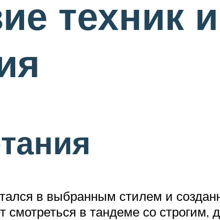
ие техник 
ия
етания
етался в выбранным стилем и созда
ет смотреться в тандеме со строгим,