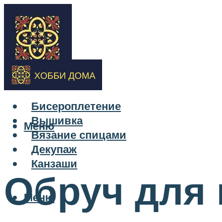
Бисероплетение
Вышивка
Меню
Вязание спицами
Декупаж
Канзаши
Обруч для 
Меню