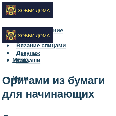
Бисероплетение
Вышивка
Вязание спицами
Декупаж
Меню
Канзаши
Оригами из бумаги
Меню
для начинающих