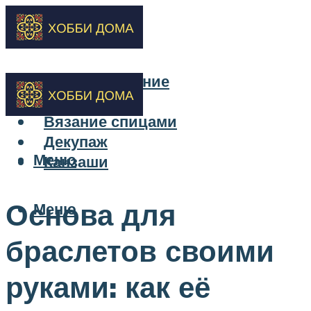
Бисероплетение
Вышивка
Вязание спицами
Декупаж
Меню
Канзаши
Основа для
Меню
браслетов своими
руками: как её