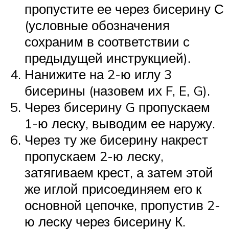
пропустите ее через бисерину С
(условные обозначения
сохраним в соответствии с
предыдущей инструкцией).
Нанижите на 2-ю иглу 3
бисерины (назовем их F, E, G).
Через бисерину G пропускаем
1-ю леску, выводим ее наружу.
Через ту же бисерину накрест
пропускаем 2-ю леску,
затягиваем крест, а затем этой
же иглой присоединяем его к
основной цепочке, пропустив 2-
ю леску через бисерину К.