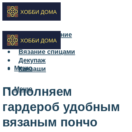
Бисероплетение
Вышивка
Вязание спицами
Декупаж
Меню
Канзаши
Пополняем
Меню
гардероб удобным
вязаным пончо