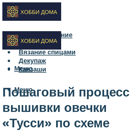
Бисероплетение
Вышивка
Вязание спицами
Декупаж
Меню
Канзаши
Пошаговый процесс
Меню
вышивки овечки
«Тусси» по схеме