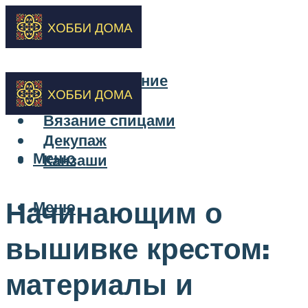
Бисероплетение
Вышивка
Вязание спицами
Декупаж
Меню
Канзаши
Начинающим о
Меню
вышивке крестом:
материалы и