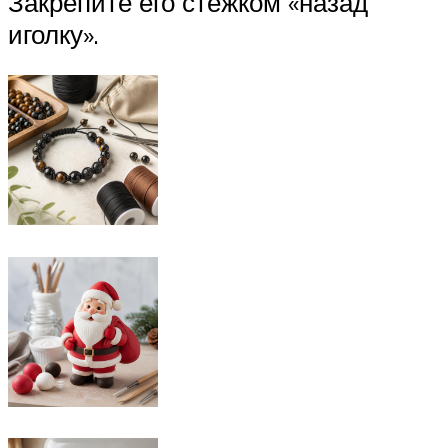
Закрепите его стежком «назад
иголку».