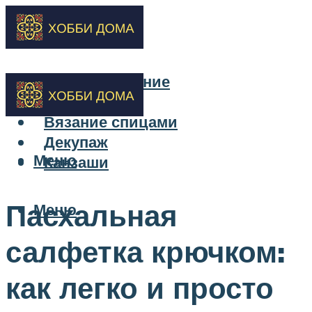
Бисероплетение
Вышивка
Вязание спицами
Декупаж
Меню
Канзаши
Пасхальная
Меню
салфетка крючком:
как легко и просто