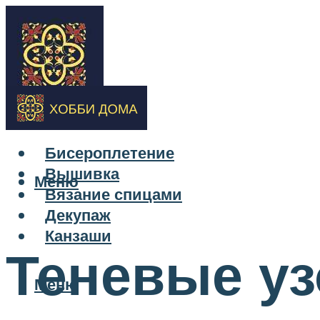
Бисероплетение
Вышивка
Меню
Вязание спицами
Декупаж
Канзаши
Теневые уз
Меню