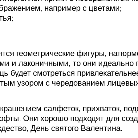
бражением, например с цветами;
тья;
тся геометрические фигуры, натюрмо
и и лаконичными, то они идеально п
ь будет смотреться привлекательнее
тым узором с чередованием лицевых
крашением салфеток, прихваток, под
кофты. Они хорошо подходят для соз
дество, День святого Валентина.