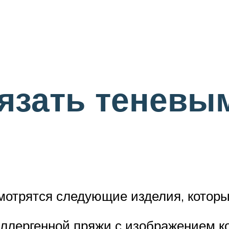
язать теневы
отрятся следующие изделия, которы
аллергенной пряжи с изображением ко