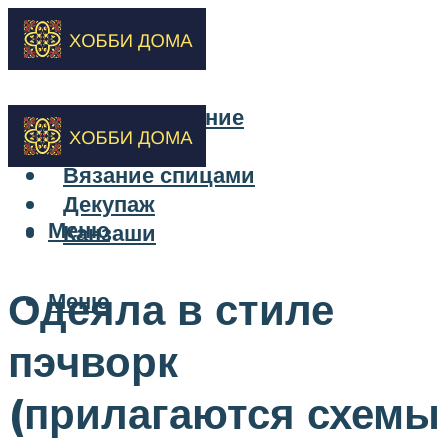
Бисероплетение
Вышивка
Вязание спицами
Декупаж
Меню
Канзаши
Одеяла в стиле
Меню
пэчворк
(прилагаются схемы