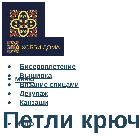
Бисероплетение
Вышивка
Меню
Вязание спицами
Декупаж
Канзаши
Петли крю
Меню