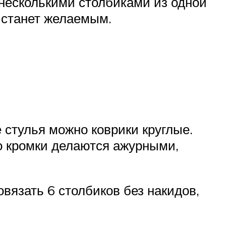
 несколькими столбиками из одной
е станет желаемым.
е стулья можно коврики круглые.
о кромки делаются ажурными,
ровязать 6 столбиков без накидов,