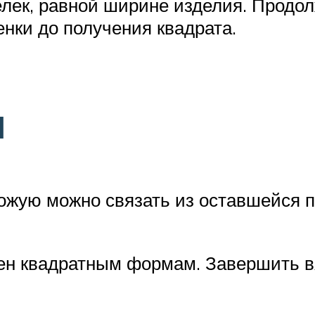
елек, равной ширине изделия. Продо
нки до получения квадрата.
я
хожую можно связать из оставшейся п
ен квадратным формам. Завершить в