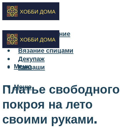
Бисероплетение
Вышивка
Вязание спицами
Декупаж
Меню
Канзаши
Платье свободного
Меню
покроя на лето
своими руками.