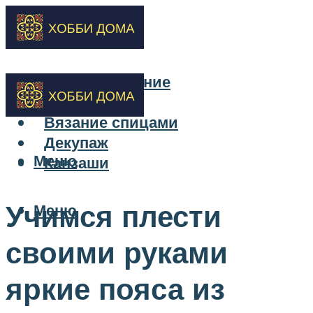
Бисероплетение
Вышивка
Вязание спицами
Декупаж
Меню
Канзаши
Учимся плести
Меню
своими руками
яркие пояса из