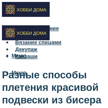
Бисероплетение
Вышивка
Вязание спицами
Декупаж
Меню
Канзаши
Разные способы
Меню
плетения красивой
подвески из бисера