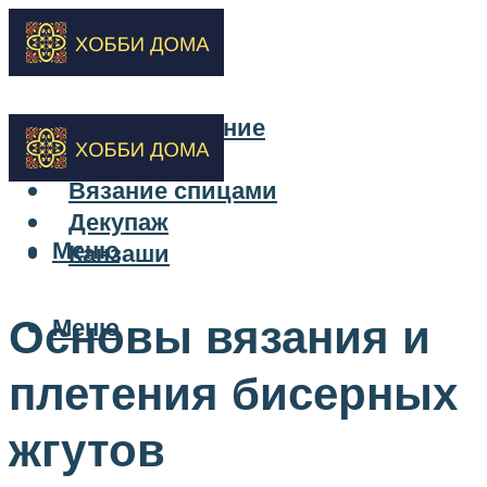
Бисероплетение
Вышивка
Вязание спицами
Декупаж
Меню
Канзаши
Основы вязания и
Меню
плетения бисерных
жгутов