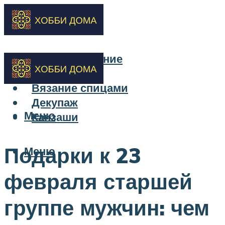
Бисероплетение
Вышивка
Вязание спицами
Декупаж
Меню
Канзаши
Подарки к 23
Меню
февраля старшей
группе мужчин: чем