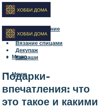
Бисероплетение
Вышивка
Вязание спицами
Декупаж
Меню
Канзаши
Подарки-
Меню
впечатления: что
это такое и какими