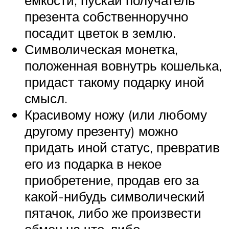
емкости, пускай получатель
презента собственноручно
посадит цветок в землю.
Символическая монетка,
положенная вовнутрь кошелька,
придаст такому подарку иной
смысл.
Красивому ножу (или любому
другому презенту) можно
придать иной статус, превратив
его из подарка в некое
приобретение, продав его за
какой-нибудь символический
пятачок, либо же произвести